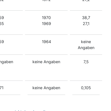
59
1970
38,7
65
1969
27,1
59
1964
keine
Angaben
Angaben
keine Angaben
7,5
71
keine Angaben
0,105