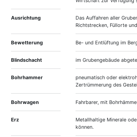
Wirtschaft zur Verfügung s
Ausrichtung
Das Auffahren aller Gruben
Richtstrecken, Füllorte u
Bewetterung
Be- und Entlüftung im Ber
Blindschacht
im Grubengebäude abgeteuf
Bohrhammer
pneumatisch oder elektroh
Zertrümmerung des Gestei
Bohrwagen
Fahrbarer, mit Bohrhämmer
Erz
Metallhaltige Minerale o
können.